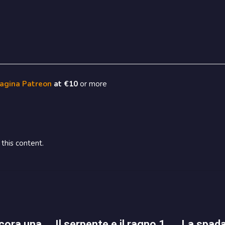
pagina Patreon
at €10
or more
this content.
il serpente e il ragno 1
la spada demoniaca