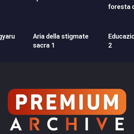
foresta 
aria della stigmate
educazione domestica
sacra 1
2