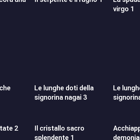
virgo 1
le lunghe doti della
le lunghe doti della
signorina nagai 3
signorin
state 2
il cristallo sacro
acchiapparella
splendente 1
demoniac