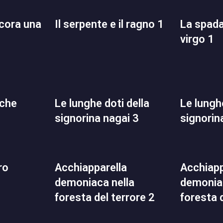
il serpente e il ragno 1
la spada demoniaca
virgo 1
le lunghe doti della
le lunghe doti della
signorina nagai 3
signorin
acchiapparella
acchiapparella
demoniaca nella
demoniac
foresta del terrore 2
foresta 