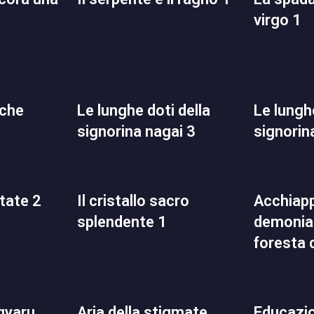
virgo 1
le lunghe doti della
le lunghe doti della
signorina nagai 3
signorin
state 2
il cristallo sacro
acchiapparella
splendente 1
demoniac
foresta 
aria della stigmate
educazione domestica