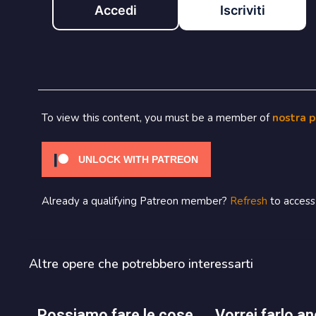
Accedi
Iscriviti
To view this content, you must be a member of
nostra 
UNLOCK WITH PATREON
Already a qualifying Patreon member?
Refresh
to access 
Altre opere che potrebbero interessarti
possiamo fare le cose
vorrei farlo ancora una