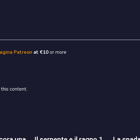
pagina Patreon
at €10
or more
this content.
il serpente e il ragno 1
la spada demoniaca