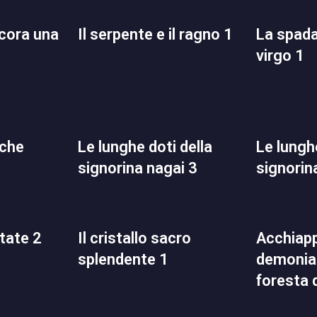
il serpente e il ragno 1
la spada demoniaca
virgo 1
le lunghe doti della
le lunghe doti della
signorina nagai 3
signorin
state 2
il cristallo sacro
acchiapparella
splendente 1
demoniac
foresta 