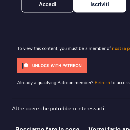
Accedi
Iscriviti
To view this content, you must be a member of
nostra 
UNLOCK WITH PATREON
Already a qualifying Patreon member?
Refresh
to access 
Altre opere che potrebbero interessarti
possiamo fare le cose
vorrei farlo ancora una