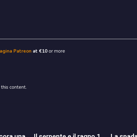
pagina Patreon
at €10
or more
this content.
il serpente e il ragno 1
la spada demoniaca