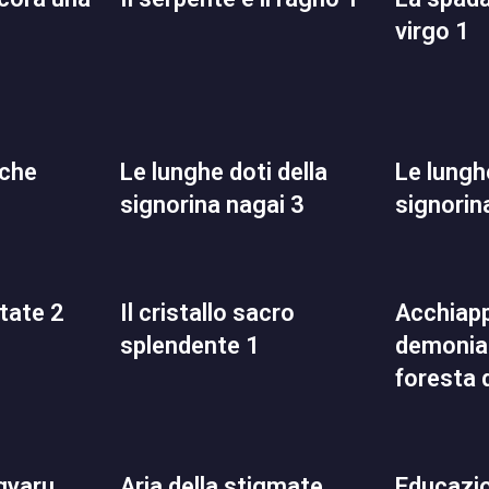
virgo 1
le lunghe doti della
le lunghe doti della
signorina nagai 3
signorin
state 2
il cristallo sacro
acchiapparella
splendente 1
demoniac
foresta 
aria della stigmate
educazione domestica