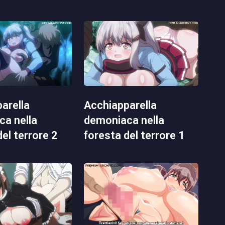
acchiapparella
a nella
demoniaca nella
del terrore 2
foresta del terrore 1