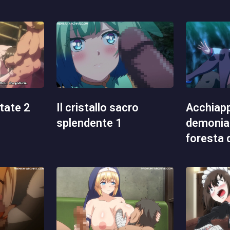
state 2
il cristallo sacro
acchiapparella
splendente 1
demoniac
foresta 