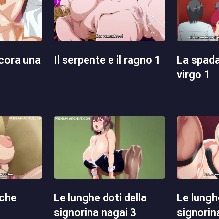
il serpente e il ragno 1
la spada demoniaca
virgo 1
le lunghe doti della
le lunghe doti della
signorina nagai 3
signorin