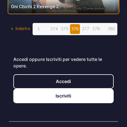
Oni Chichi 2 Revenge 2
Indietro
Ava
1
374
375
376
377
378
380
...
...
Accedi oppure Iscriviti per vedere tutte le
opere.
Accedi
Iscriviti