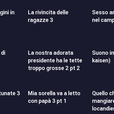
la rivincita delle
sesso anale retribuito
ragazze 3
nel cam
la nostra adorata
suono impuro (jujutsu
presidente ha le tette
kaisen)
troppo grosse 2 pt 2
rtunate 3
mia sorella va a letto
quello che volevo
con papà 3 pt 1
mangiare
locandie