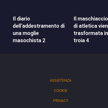
il diario
il maschiaccio del club
dell’addestramento di
di atletica vie
una moglie
trasformata i
masochista 2
troia 4
ASSISTENZA
COOKIE
PRIVACY