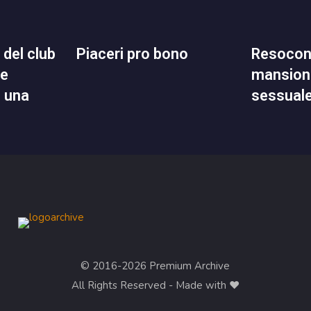
piaceri pro bono
resoconto delle mie
ne
mansioni
n una
sessual
© 2016-2026 Premium Archive
All Rights Reserved - Made with ❤︎