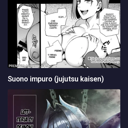
suono impuro (jujutsu kaisen)