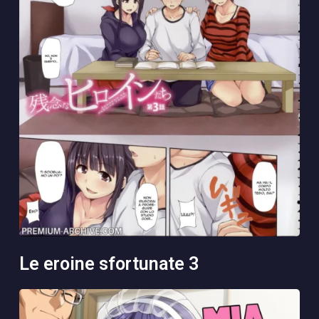
le eroine sfortunate 3