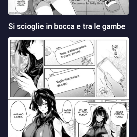
si scioglie in bocca e tra le gambe