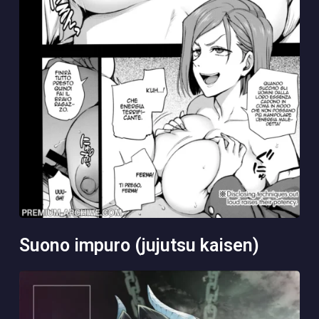
suono impuro (jujutsu kaisen)