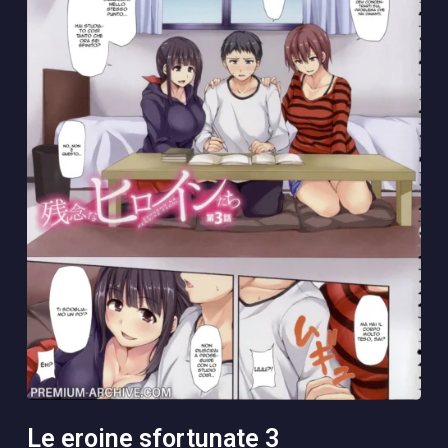
le eroine sfortunate 3