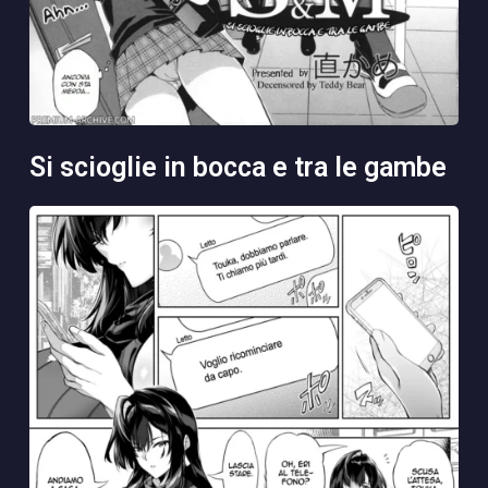
si scioglie in bocca e tra le gambe