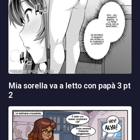
mia sorella va a letto con papà 3 pt
2