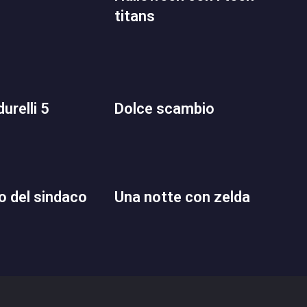
titans
 durelli 5
dolce scambio
to del sindaco
una notte con zelda