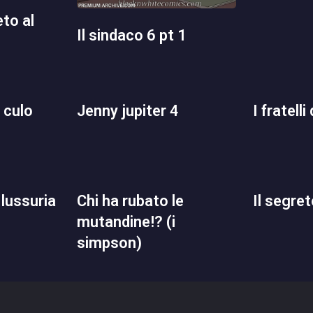
il sindaco 6 pt 1
jenny jupiter 4
i fratelli
chi ha rubato le
il segre
mutandine!? (i
simpson)