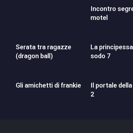
incontro segreto al
motel
serata tra ragazze
la principessa culo
(dragon ball)
sodo 7
gli amichetti di frankie
il portale della lussuria
2