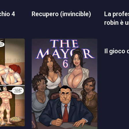
chio 4
recupero (invincible)
la professoressa nico
robin è 
il gioco 