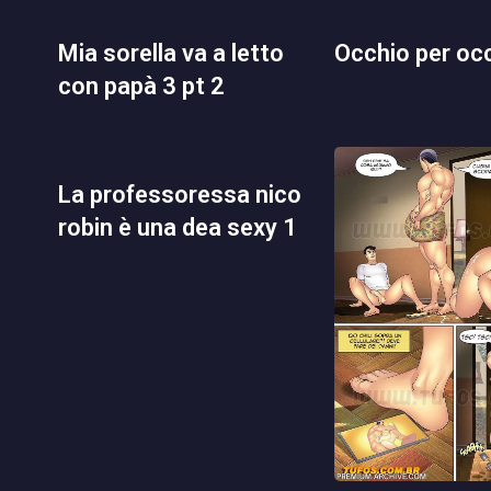
mia sorella va a letto
occhio per oc
con papà 3 pt 2
la professoressa nico
robin è una dea sexy 1