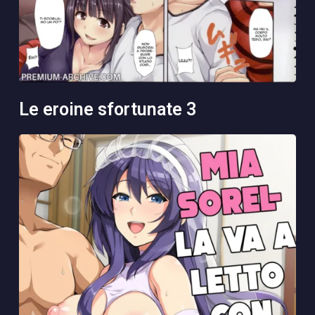
le eroine sfortunate 3