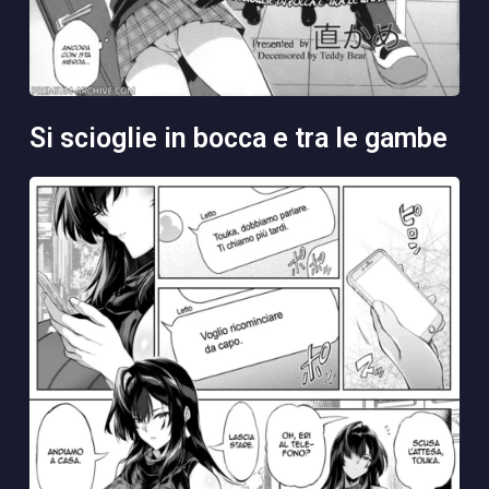
si scioglie in bocca e tra le gambe