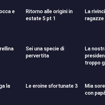
ritorno alle origini in
la rivincita delle
estate 5 pt 1
ragazze
rellina
sei una specie di
la nostra adorata
pervertita
presiden
troppo g
le eroine sfortunate 3
mia sorella va a letto
con papà