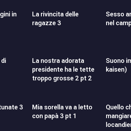
la rivincita delle
sesso anale retribuito
ragazze 3
nel cam
la nostra adorata
suono impuro (jujutsu
presidente ha le tette
kaisen)
troppo grosse 2 pt 2
rtunate 3
mia sorella va a letto
quello che volevo
con papà 3 pt 1
mangiare
locandie