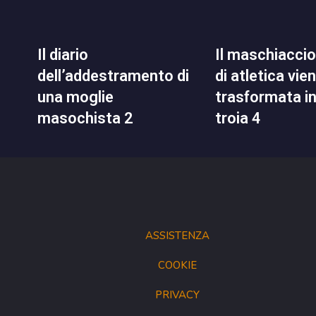
il diario
il maschiaccio del club
dell’addestramento di
di atletica vie
una moglie
trasformata i
masochista 2
troia 4
ASSISTENZA
COOKIE
PRIVACY