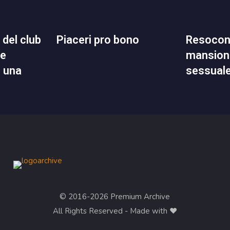
piaceri pro bono
resoconto delle mie
ne
mansioni
n una
sessual
© 2016-2026 Premium Archive
All Rights Reserved - Made with ❤︎