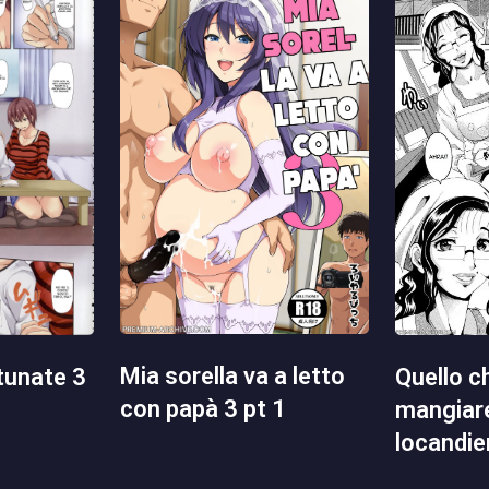
mia sorella va a letto
quello che volevo
rtunate 3
con papà 3 pt 1
mangiare
locandie