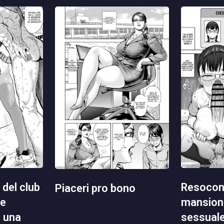
resoconto delle mie
piaceri pro bono
mansioni
ne
sessual
n una