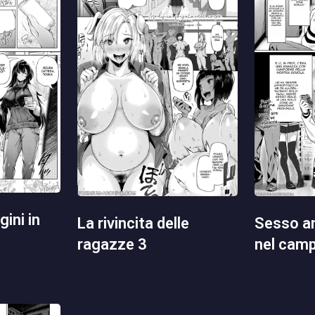
la rivincita delle
sesso anale retribuito
ragazze 3
nel cam