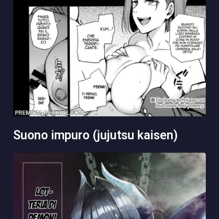
suono impuro (jujutsu kaisen)