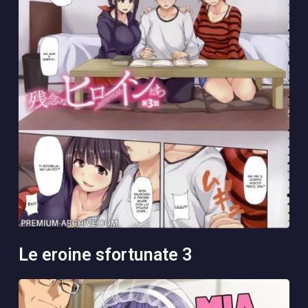
le eroine sfortunate 3