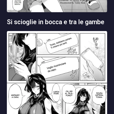
si scioglie in bocca e tra le gambe