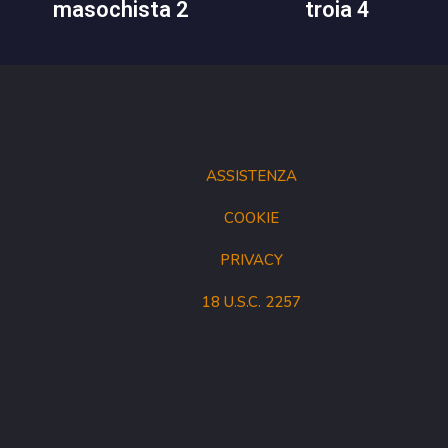
masochista 2
troia 4
ASSISTENZA
COOKIE
PRIVACY
18 U.S.C. 2257