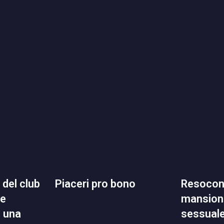
piaceri pro bono
resoconto delle mie
ne
mansioni
n una
sessual