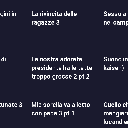
la rivincita delle
sesso anale retribuito
ragazze 3
nel cam
la nostra adorata
suono impuro (jujutsu
presidente ha le tette
kaisen)
troppo grosse 2 pt 2
rtunate 3
mia sorella va a letto
quello che volevo
con papà 3 pt 1
mangiare
locandie