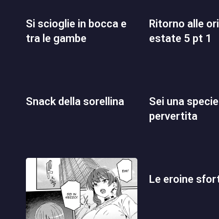
si scioglie in bocca e
ritorno alle origini in
tra le gambe
estate 5 pt 1
snack della sorellina
sei una specie di
pervertita
le eroine sfo