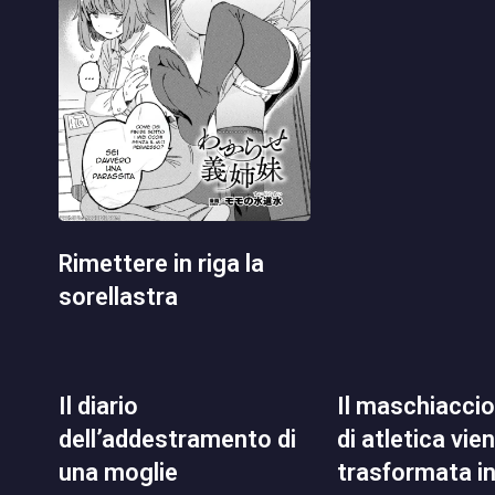
rimettere in riga la
sorellastra
il diario
il maschiaccio del club
dell’addestramento di
di atletica vie
una moglie
trasformata i