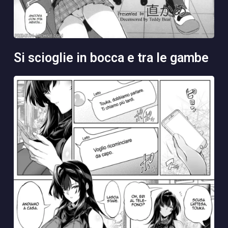
si scioglie in bocca e tra le gambe