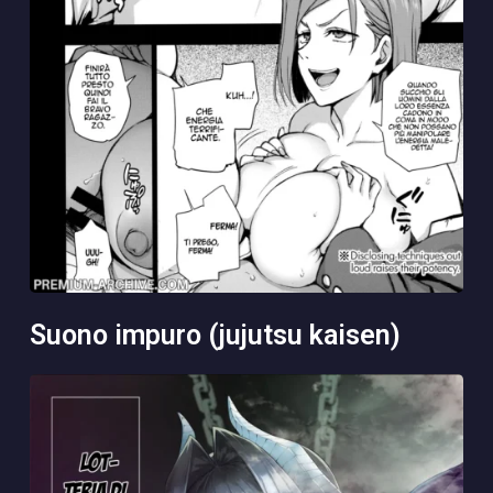
suono impuro (jujutsu kaisen)