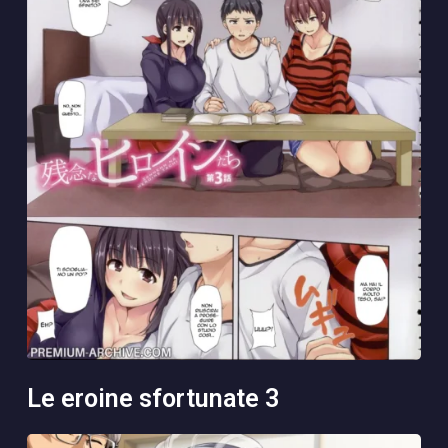
le eroine sfortunate 3