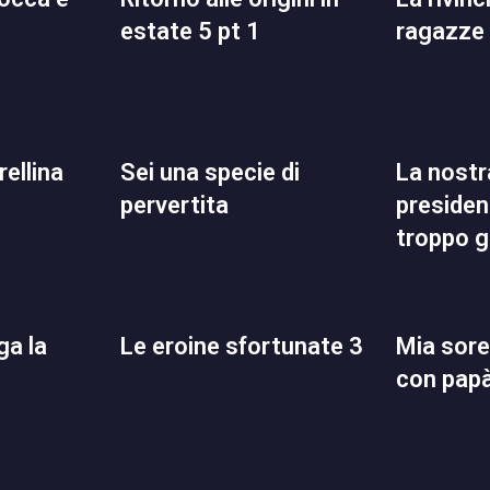
estate 5 pt 1
ragazze
rellina
sei una specie di
la nostra adorata
pervertita
presiden
troppo g
le eroine sfortunate 3
mia sorella va a letto
con papà