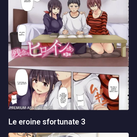
le eroine sfortunate 3