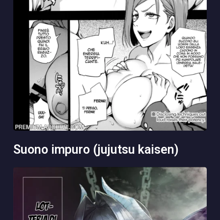
suono impuro (jujutsu kaisen)