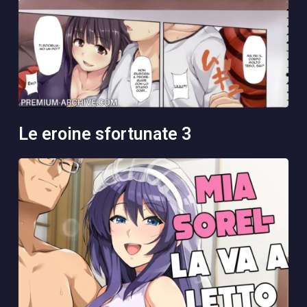
le eroine sfortunate 3