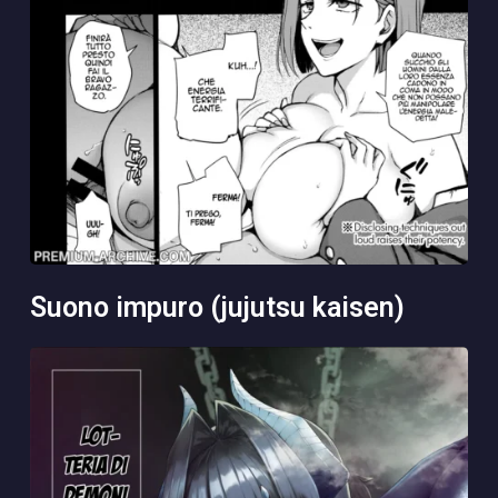
suono impuro (jujutsu kaisen)