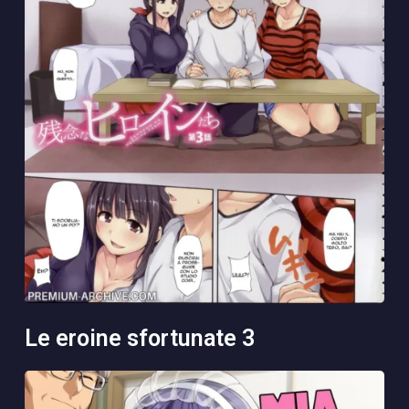
le eroine sfortunate 3