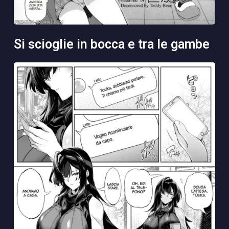
si scioglie in bocca e tra le gambe