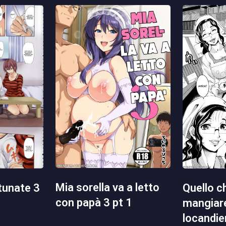
mia sorella va a letto
quello che volevo
rtunate 3
con papà 3 pt 1
mangiare
locandie