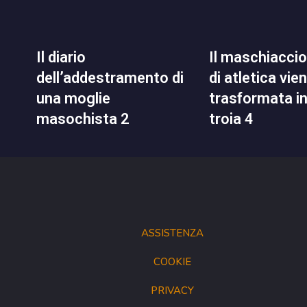
il diario
il maschiaccio del club
dell’addestramento di
di atletica vie
una moglie
trasformata i
masochista 2
troia 4
ASSISTENZA
COOKIE
PRIVACY