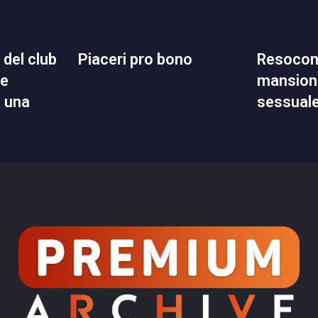
piaceri pro bono
resoconto delle mie
ne
mansioni
n una
sessual