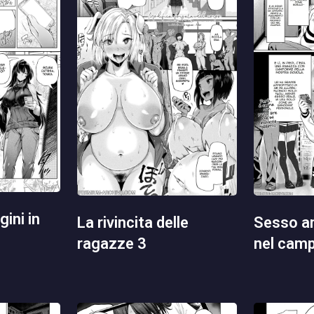
la rivincita delle
sesso anale retribuito
ragazze 3
nel cam