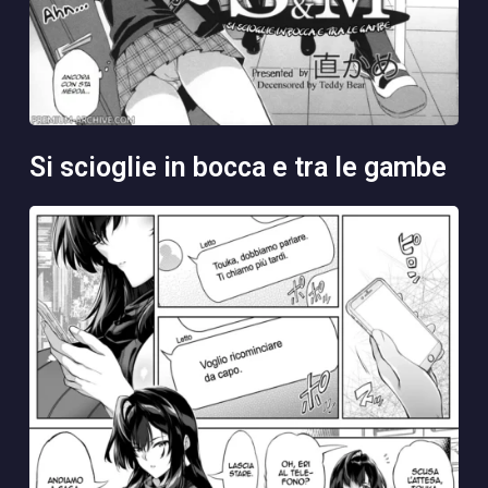
si scioglie in bocca e tra le gambe