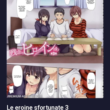
le eroine sfortunate 3