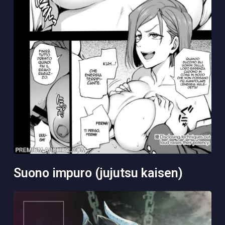
suono impuro (jujutsu kaisen)