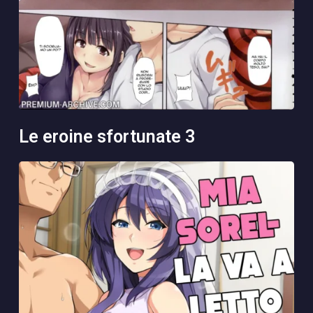
le eroine sfortunate 3