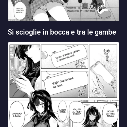
si scioglie in bocca e tra le gambe