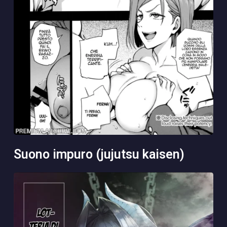
suono impuro (jujutsu kaisen)