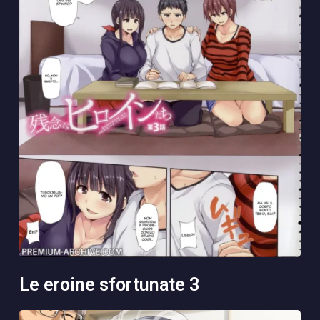
le eroine sfortunate 3