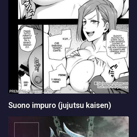
suono impuro (jujutsu kaisen)