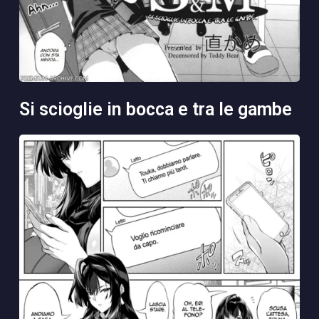
si scioglie in bocca e tra le gambe