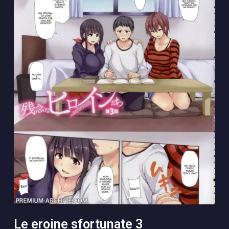
le eroine sfortunate 3