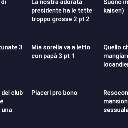
la nostra adorata
suono impuro (jujutsu
presidente ha le tette
kaisen)
troppo grosse 2 pt 2
rtunate 3
mia sorella va a letto
quello che volevo
con papà 3 pt 1
mangiare
locandie
piaceri pro bono
resoconto delle mie
ne
mansioni
n una
sessual