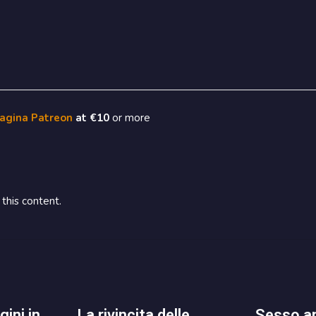
pagina Patreon
at €10
or more
this content.
la rivincita delle
sesso anale retribuito