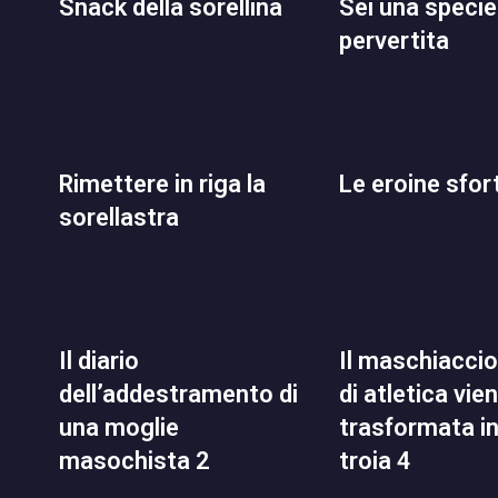
snack della sorellina
sei una specie di
pervertita
rimettere in riga la
le eroine sfo
sorellastra
il diario
il maschiaccio del club
dell’addestramento di
di atletica vie
una moglie
trasformata i
masochista 2
troia 4