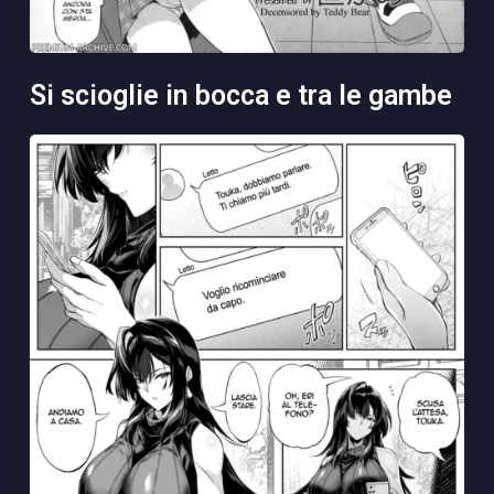
si scioglie in bocca e tra le gambe