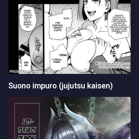
suono impuro (jujutsu kaisen)