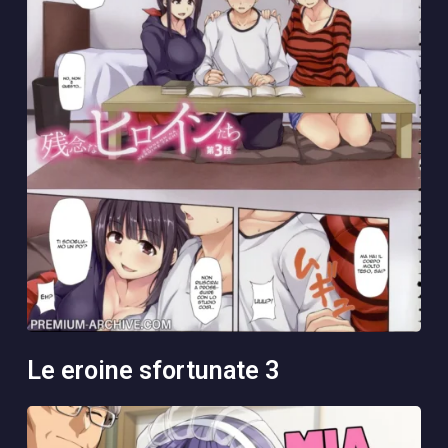
le eroine sfortunate 3