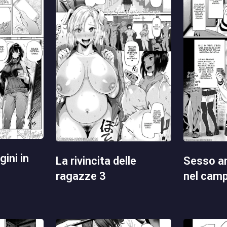
la rivincita delle
sesso anale retribuito
ragazze 3
nel cam