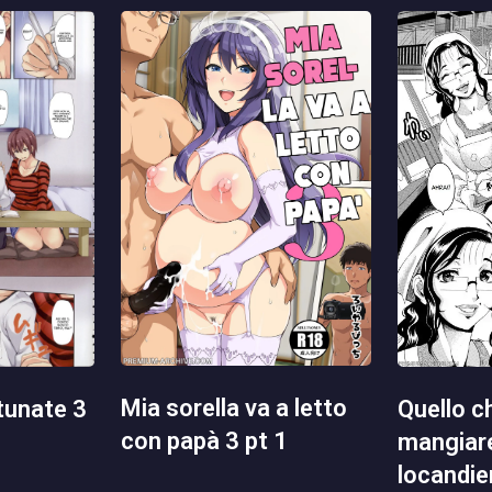
mia sorella va a letto
quello che volevo
rtunate 3
con papà 3 pt 1
mangiare
locandie