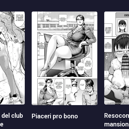
resoconto delle mie
piaceri pro bono
mansioni
ne