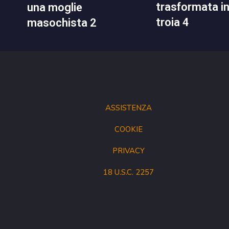
trasformata i
una moglie
troia 4
masochista 2
ASSISTENZA
COOKIE
PRIVACY
18 U.S.C. 2257