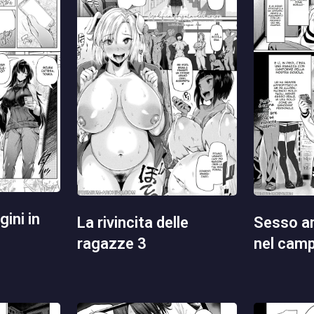
la rivincita delle
sesso anale retribuito
ragazze 3
nel cam