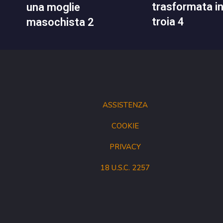
trasformata i
una moglie
troia 4
masochista 2
ASSISTENZA
COOKIE
PRIVACY
18 U.S.C. 2257