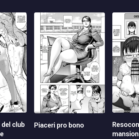
resoconto delle mie
piaceri pro bono
mansioni
ne