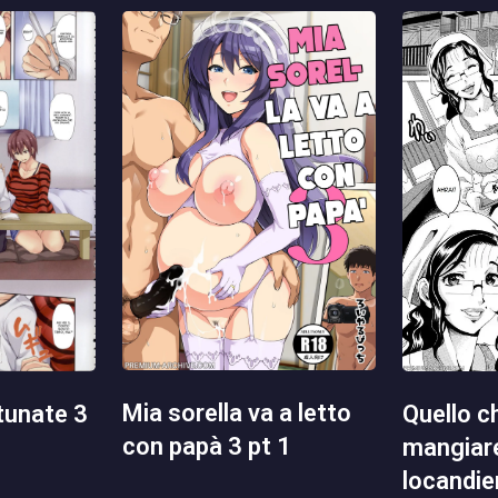
mia sorella va a letto
quello che volevo
rtunate 3
con papà 3 pt 1
mangiare
locandie