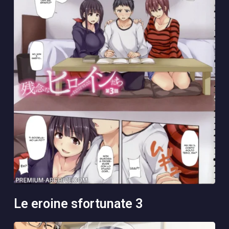
le eroine sfortunate 3