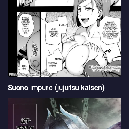
suono impuro (jujutsu kaisen)