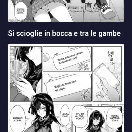
si scioglie in bocca e tra le gambe