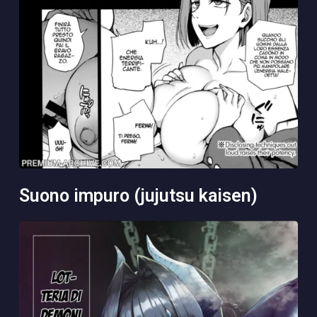
suono impuro (jujutsu kaisen)