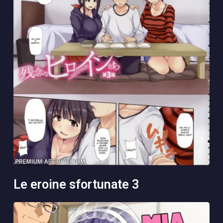
le eroine sfortunate 3