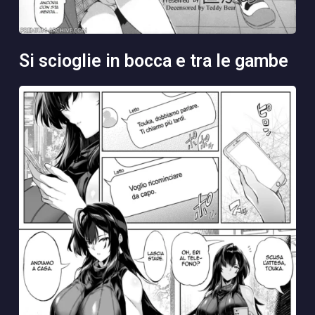
si scioglie in bocca e tra le gambe