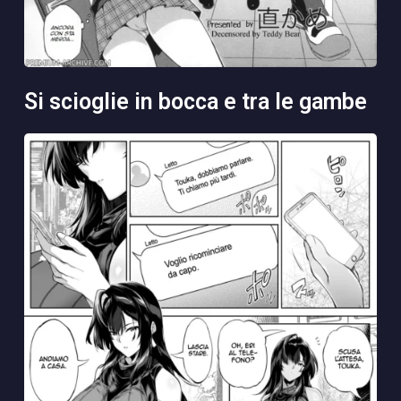
si scioglie in bocca e tra le gambe