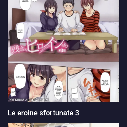
le eroine sfortunate 3