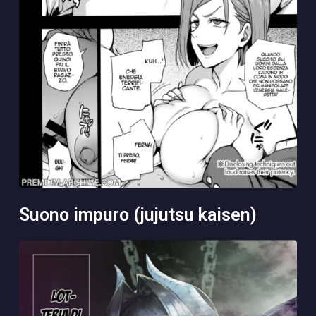
suono impuro (jujutsu kaisen)