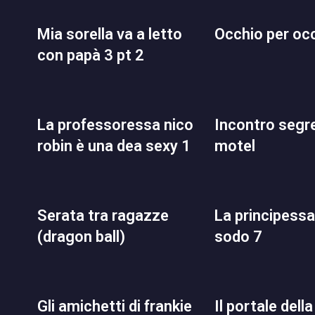
mia sorella va a letto
occhio per oc
con papà 3 pt 2
la professoressa nico
incontro segreto al
robin è una dea sexy 1
motel
serata tra ragazze
la principessa culo
(dragon ball)
sodo 7
gli amichetti di frankie
il portale della lussuria