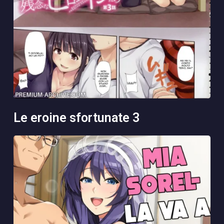
le eroine sfortunate 3