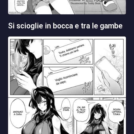
si scioglie in bocca e tra le gambe