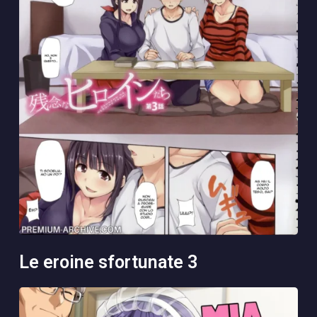
le eroine sfortunate 3