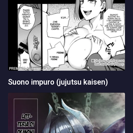
suono impuro (jujutsu kaisen)