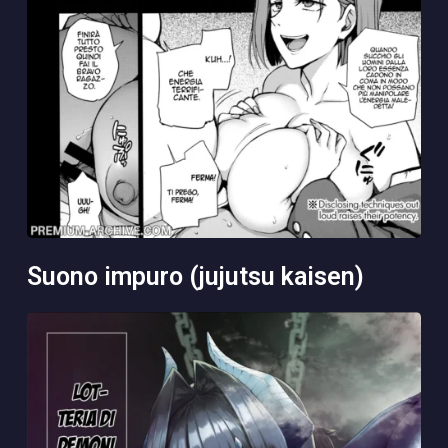
suono impuro (jujutsu kaisen)