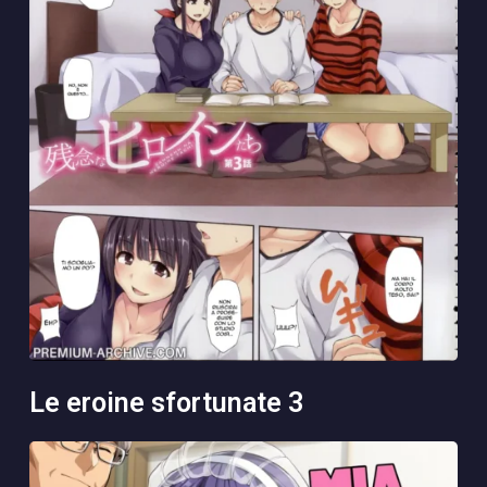
le eroine sfortunate 3