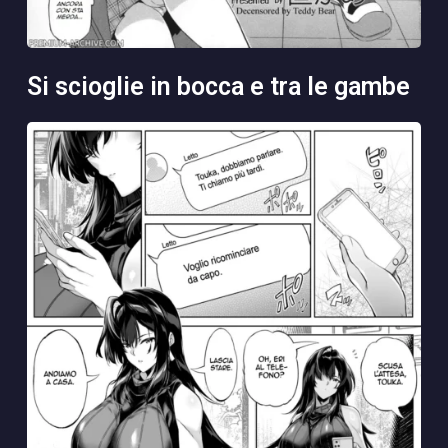
si scioglie in bocca e tra le gambe