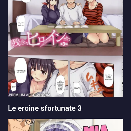
le eroine sfortunate 3