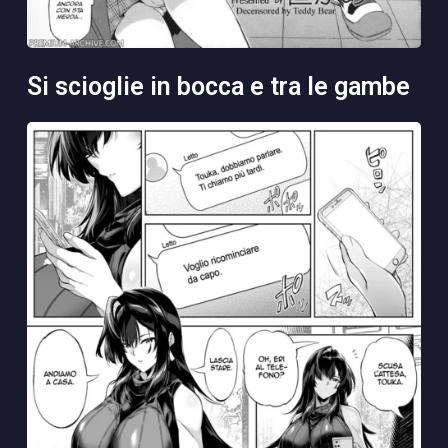
si scioglie in bocca e tra le gambe