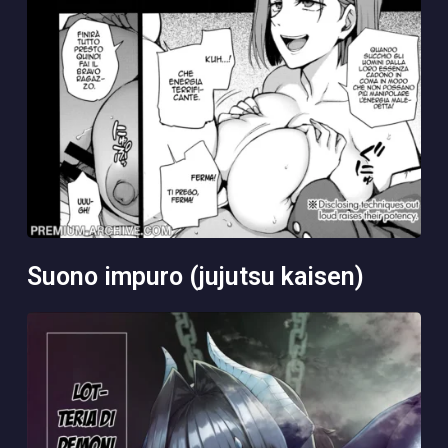
suono impuro (jujutsu kaisen)