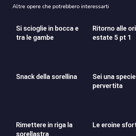
Altre opere che potrebbero interessarti
si scioglie in bocca e
ritorno alle origini in
tra le gambe
estate 5 pt 1
snack della sorellina
sei una specie di
pervertita
rimettere in riga la
le eroine sfo
sorellastra