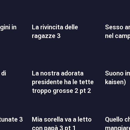
la rivincita delle
sesso anale retribuito
ragazze 3
nel cam
la nostra adorata
suono impuro (jujutsu
presidente ha le tette
kaisen)
troppo grosse 2 pt 2
rtunate 3
mia sorella va a letto
quello che volevo
con papà 3 pt 1
mangiare