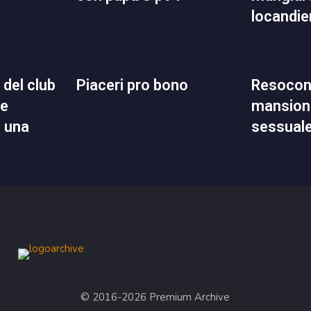
locandie
piaceri pro bono
resoconto delle mie
ne
mansioni
n una
sessual
© 2016-2026 Premium Archive