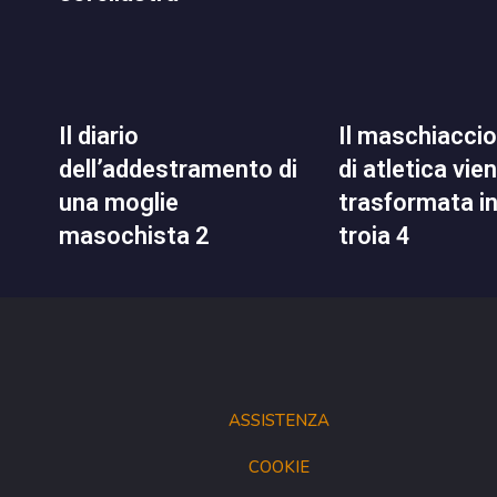
il diario
il maschiaccio del club
dell’addestramento di
di atletica vie
una moglie
trasformata i
masochista 2
troia 4
ASSISTENZA
COOKIE