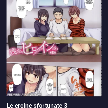
le eroine sfortunate 3