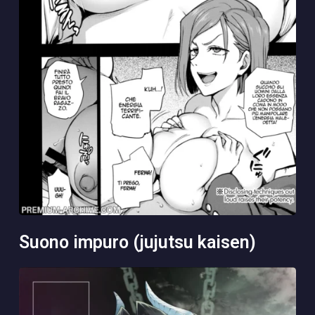
suono impuro (jujutsu kaisen)