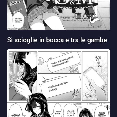
si scioglie in bocca e tra le gambe