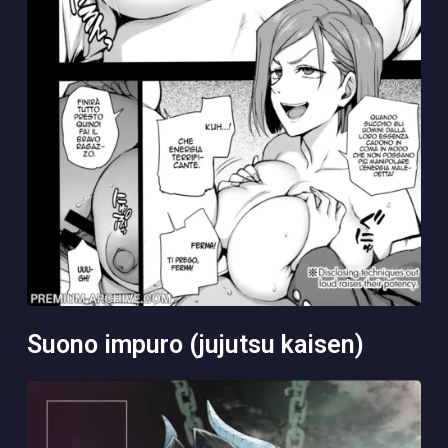
suono impuro (jujutsu kaisen)