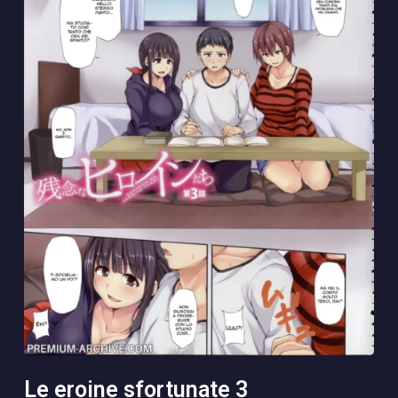
le eroine sfortunate 3