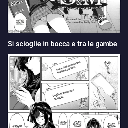
si scioglie in bocca e tra le gambe