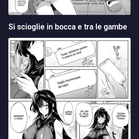
si scioglie in bocca e tra le gambe