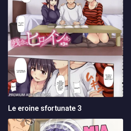
le eroine sfortunate 3