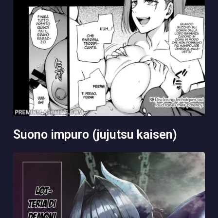
suono impuro (jujutsu kaisen)