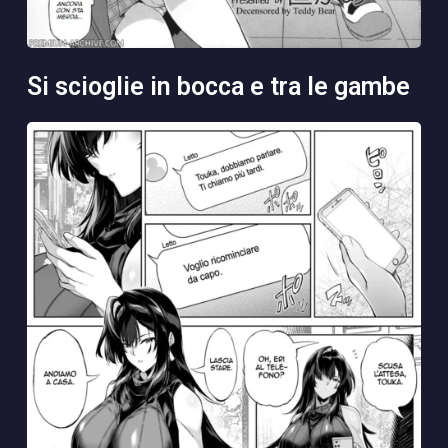
si scioglie in bocca e tra le gambe