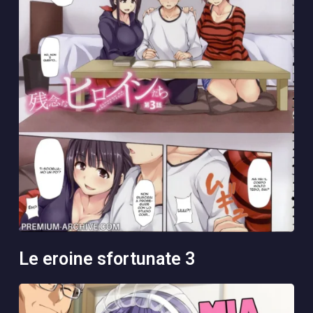
le eroine sfortunate 3