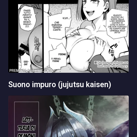
suono impuro (jujutsu kaisen)