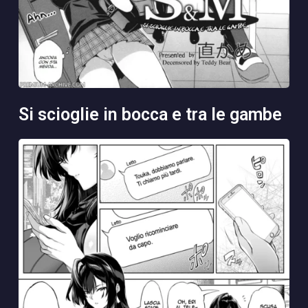
si scioglie in bocca e tra le gambe