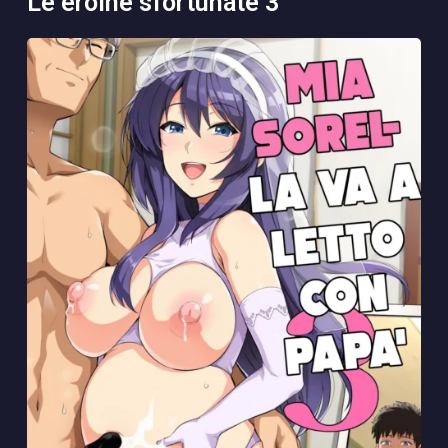
le eroine sfortunate 3