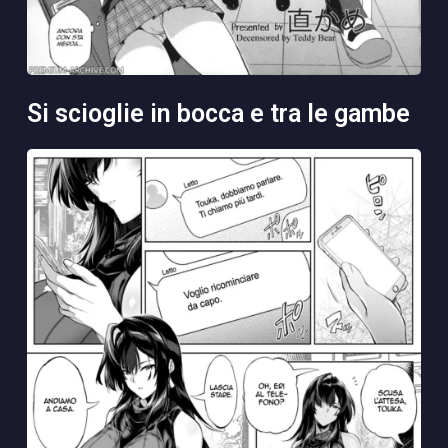
si scioglie in bocca e tra le gambe