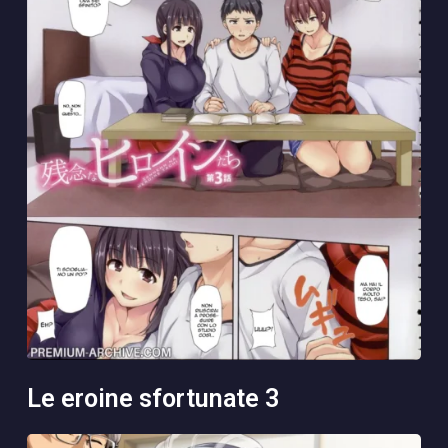
le eroine sfortunate 3