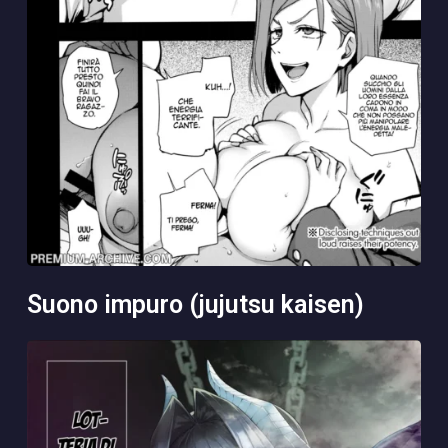
suono impuro (jujutsu kaisen)