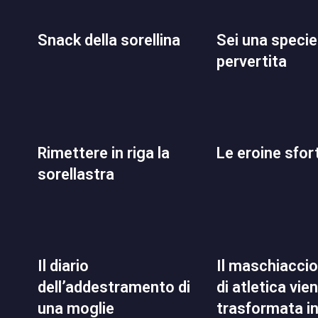
snack della sorellina
sei una specie di
pervertita
rimettere in riga la
le eroine sfo
sorellastra
il diario
il maschiaccio del club
dell’addestramento di
di atletica vie
una moglie
trasformata i