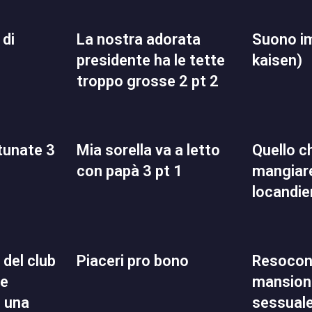
la nostra adorata
suono impuro (jujutsu
presidente ha le tette
kaisen)
troppo grosse 2 pt 2
rtunate 3
mia sorella va a letto
quello che volevo
con papà 3 pt 1
mangiare
locandie
piaceri pro bono
resoconto delle mie
ne
mansioni
n una
sessual