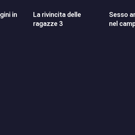
la rivincita delle
sesso anale retribuito
ragazze 3
nel cam