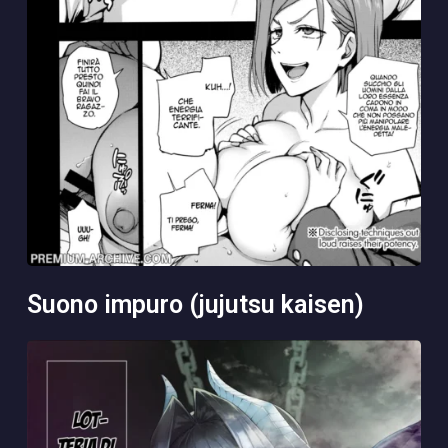
suono impuro (jujutsu kaisen)