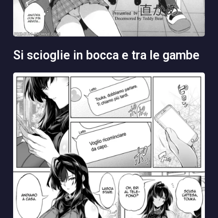
si scioglie in bocca e tra le gambe