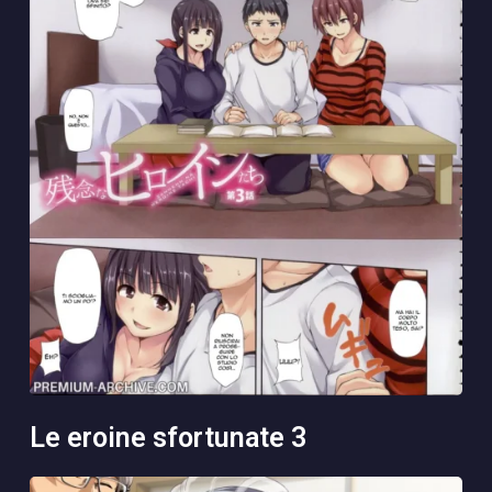
le eroine sfortunate 3